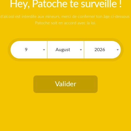
Hey, Patoche te surveille !
 d'alcool est interdite aux mineurs, merci de confirmer ton âge ci-dessous
Patoche soit en accord avec la loi.
9
August
2026
Valider
ARISIAN LAGER
Vous devez avoir 18 ans pour accéder à la boutique.
LAGER